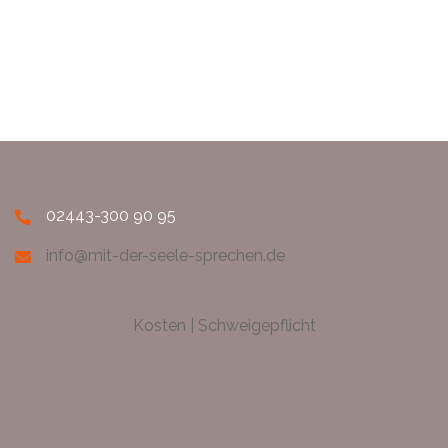
02443-300 90 95
info@mit-der-seele-sprechen.de
Kosten
|
Schweigepflicht